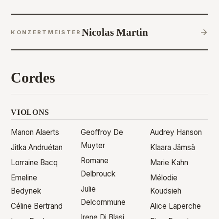
Nicolas Martin
KONZERTMEISTER
Cordes
VIOLONS
Manon Alaerts
Geoffroy De
Audrey Hanson
Muyter
Jitka Andruétan
Klaara Jämsä
Romane
Lorraine Bacq
Marie Kahn
Delbrouck
Emeline
Mélodie
Julie
Bedynek
Koudsieh
Delcommune
Céline Bertrand
Alice Laperche
Irene Di Blasi