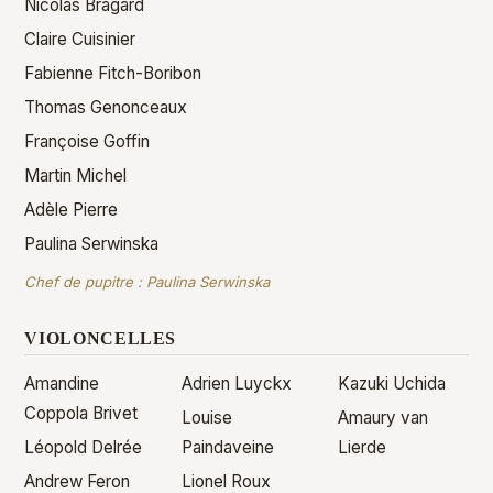
Nicolas Bragard
Claire Cuisinier
Fabienne Fitch-Boribon
Thomas Genonceaux
Françoise Goffin
Martin Michel
Adèle Pierre
Paulina Serwinska
Chef de pupitre :
Paulina Serwinska
VIOLONCELLES
Amandine
Adrien Luyckx
Kazuki Uchida
Coppola Brivet
Louise
Amaury van
Léopold Delrée
Paindaveine
Lierde
Andrew Feron
Lionel Roux