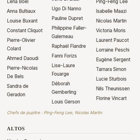
Lena Boel
Ping-Feng Lee
Ugo Di Nanno
Anna Bultiaux
Isabelle Maazi
Pauline Dupret
Louise Buxant
Nicolas Martin
Philippine Faller-
Constant Cliquot
Victoria Moris
Galerneau
Pierre-Olivier
Laurent Paucot
Raphaël Flandre
Colard
Lorraine Peschi
Fanni Forizs
Ahmed Daoudi
Eugène Sergent
Lise-Laure
Pierre-Nicolas
Tamara Simon
Fouarge
De Bels
Lucie Sturbois
Déborah
Sandra de
Nils Theunissen
Gemberling
Geradon
Florine Vincart
Louis Gerson
Chefs de pupitre :
Ping-Feng Lee
, Nicolas Martin
ALTOS